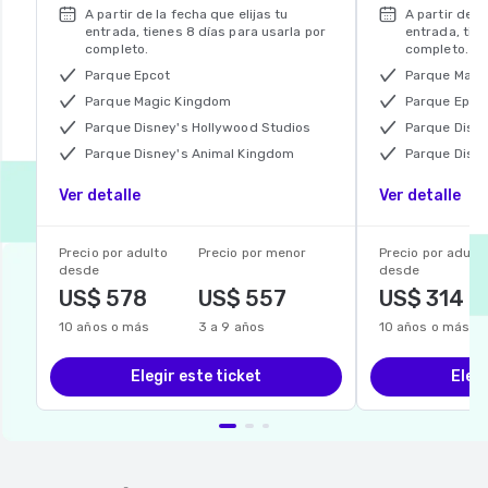
A partir de la fecha que elijas tu
A partir de l
entrada, tienes 8 días para usarla por
entrada, tien
completo.
completo.
Parque Epcot
Parque Magi
Parque Magic Kingdom
Parque Epco
Parque Disney's Hollywood Studios
Parque Disn
Parque Disney's Animal Kingdom
Parque Disne
Ver detalle
Ver detalle
Precio por adulto
Precio por menor
Precio por adulto
desde
desde
US$
578
US$
557
US$
314
10 años o más
3 a 9 años
10 años o más
Elegir este ticket
Elegi