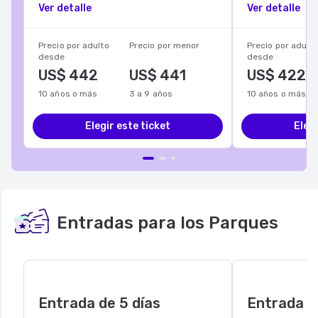
Ver detalle
Ver detalle
Precio por adulto
Precio por menor
Precio por adulto
desde
desde
US$
442
US$
441
US$
422
10 años o más
3 a 9 años
10 años o más
Elegir este ticket
Elegi
Entradas para los Parques
Entrada de 5 días
Entrada d