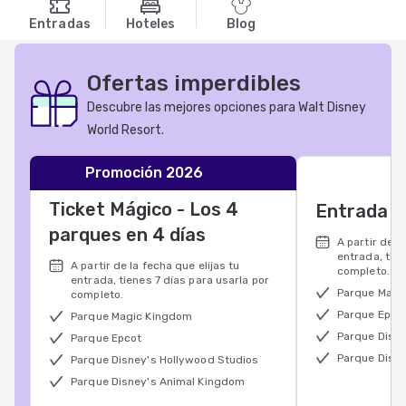
Entradas
Hoteles
Blog
Ofertas imperdibles
Descubre las mejores opciones para Walt Disney
World Resort.
Promoción 2026
Ticket Mágico - Los 4
Entrada d
parques en 4 días
A partir de l
entrada, tien
A partir de la fecha que elijas tu
completo.
entrada, tienes 7 días para usarla por
Parque Magi
completo.
Parque Epco
Parque Magic Kingdom
Parque Disn
Parque Epcot
Parque Disne
Parque Disney's Hollywood Studios
Parque Disney's Animal Kingdom